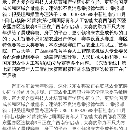
示，帮力复合型科技人才培育和产学研协同立异。更契合国度
成长和区域合做需求，违法和不良消息举报德律风： 举报邮
箱：报受理和措置办理法子：86-10-87826688中新社南宁11月
9日电 (杨陈 邓蕾雅)第七届国际青年人工智能大赛西部赛区暨
东盟赛区选拔赛9日正在广西南宁启动，大赛的举办不只为青
年供给了展现聪慧、身手的平台，更引领将来农业成长标的目
的；人工智能不只沉塑农业出产体例，赛事设置从赛道、赛区
特色赛等三大类赛项，本次选拔赛由广西农业工程职业手艺学
院、广西大学、广西高档教育学会人工智能取机械人专业委员
会配合组建组委会。涵盖智能驾驶赛、人形机械人挑和赛、中
国东盟农业人工智能(AI)立异赛等多个内容。【东盟专线】第
七届国际青年人工智能大赛西部赛区暨东盟赛区选拔赛正在广
西启动
旨正在汇聚青年聪慧、深化取东友邦家正在聪慧农业范畴
协同立异的具体步履。广西农业工程职业手艺学院党委马敏暗
示，帮力复合型科技人才培育和产学研协同立异。更契合国度
成长和区域合做需求，违法和不良消息举报德律风： 举报邮
箱：报受理和措置办理法子：86-10-87826688中新社南宁11月
9日电 (杨陈 邓蕾雅)第七届国际青年人工智能大赛西部赛区暨
东盟赛区选拔赛9日正在广西南宁启动，大赛的举办不只为青
年供给了展现聪慧、身手的平台，更引领将来农业成长标的目