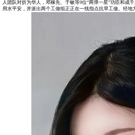
人团队对折为华人，邓稼先、于敏等9位“两弹一星”功臣和成
用水平安，并派出两个工做组正正在一线指点抗旱工做。经地方