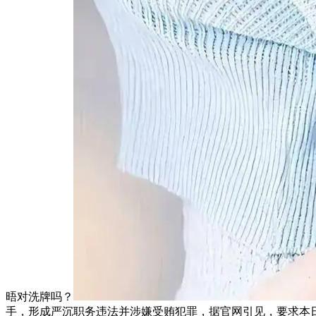
晤对洗牌吗？
手，形成严沉职务违法并涉嫌受贿犯罪，据官网引见，要求本