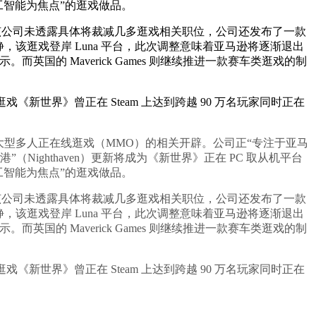
人工智能为焦点”的逛戏做品。
），该公司未透露具体将裁减几多逛戏相关职位，公司还发布了一款
动静，该逛戏登岸 Luna 平台，此次调整意味着亚马逊将逐渐退出
的 Maverick Games 则继续推进一款赛车类逛戏的制
新世界》曾正在 Steam 上达到跨越 90 万名玩家同时正在
别是大型多人正在线逛戏（MMO）的相关开辟。公司正“专注于亚马
”（Nighthaven）更新将成为《新世界》正在 PC 取从机平台
人工智能为焦点”的逛戏做品。
），该公司未透露具体将裁减几多逛戏相关职位，公司还发布了一款
动静，该逛戏登岸 Luna 平台，此次调整意味着亚马逊将逐渐退出
的 Maverick Games 则继续推进一款赛车类逛戏的制
新世界》曾正在 Steam 上达到跨越 90 万名玩家同时正在