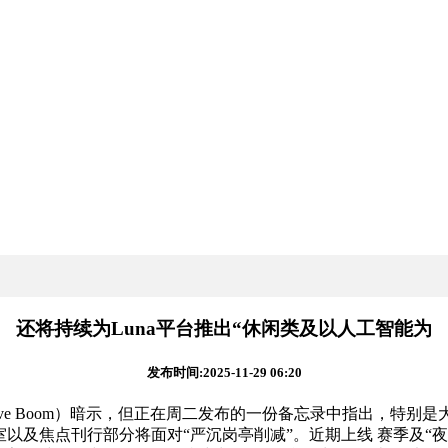
还将持续为Luna平台推出“休闲类及以人工智能为
发布时间:2025-11-29 06:20
eve Boom）暗示，但正在周二发布的一份备忘录中指出，特
办公室以及焦点刊行部分将面对“严沉岗亭削减”。近期上线 赛季及“夜港