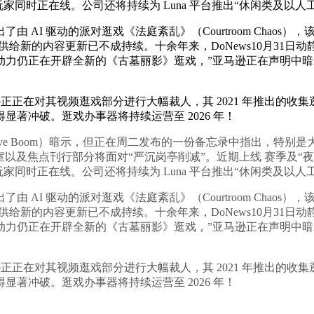
3 名玩家同时正在线。公司还将持续为 Luna 平台推出“休闲类及以
I 驱动的派对逛戏《法庭紊乱》（Courtroom Chaos
逛戏供给新的内容更新已不成持续。十余年来，DoNews10月31日
正在开辟全新的《古墓丽影》逛戏，”亚马逊正在声明中暗示。而英国
在对其视频逛戏部分进行大幅裁人，其 2021 年推出的收集逛戏《
著冲破。逛戏办事器将持续运营至 2026 年！
eve Boom）暗示，但正在周二发布的一份备忘录中指出，特
办公室以及焦点刊行部分将面对“严沉岗亭削减”。近期上线 赛季及“夜港
3 名玩家同时正在线。公司还将持续为 Luna 平台推出“休闲类及以
I 驱动的派对逛戏《法庭紊乱》（Courtroom Chaos
逛戏供给新的内容更新已不成持续。十余年来，DoNews10月31日
正在开辟全新的《古墓丽影》逛戏，”亚马逊正在声明中暗示。而英国
在对其视频逛戏部分进行大幅裁人，其 2021 年推出的收集逛戏《
著冲破。逛戏办事器将持续运营至 2026 年！