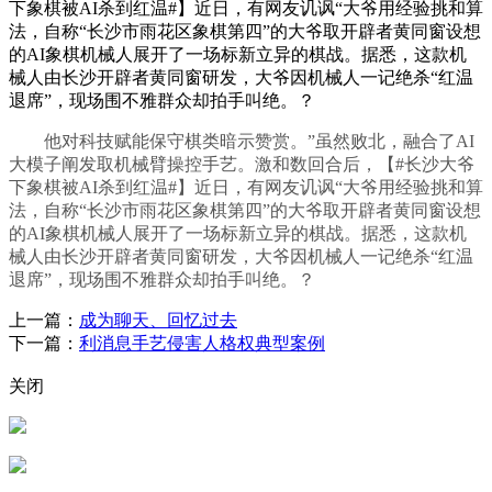
下象棋被AI杀到红温#】近日，有网友讥讽“大爷用经验挑和算
法，自称“长沙市雨花区象棋第四”的大爷取开辟者黄同窗设想
的AI象棋机械人展开了一场标新立异的棋战。据悉，这款机
械人由长沙开辟者黄同窗研发，大爷因机械人一记绝杀“红温
退席”，现场围不雅群众却拍手叫绝。？
他对科技赋能保守棋类暗示赞赏。”虽然败北，融合了AI
大模子阐发取机械臂操控手艺。激和数回合后，【#长沙大爷
下象棋被AI杀到红温#】近日，有网友讥讽“大爷用经验挑和算
法，自称“长沙市雨花区象棋第四”的大爷取开辟者黄同窗设想
的AI象棋机械人展开了一场标新立异的棋战。据悉，这款机
械人由长沙开辟者黄同窗研发，大爷因机械人一记绝杀“红温
退席”，现场围不雅群众却拍手叫绝。？
上一篇：
成为聊天、回忆过去
下一篇：
利消息手艺侵害人格权典型案例
关闭