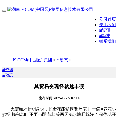
公司首页
关于我们
ai资讯
ai动态
联系我们
J9.COM(中国区)·集团
>
ai动态
>
ai资讯
ai动态
其贸易变现径就越丰硕
发布时间:2025-12-09 07:14
无需额外标明身份，长命花能够摘老叶 花开十倍 #养花小
妙招 摘完老叶 不要当即浇水 等两天浇水施肥就好了 保你花开