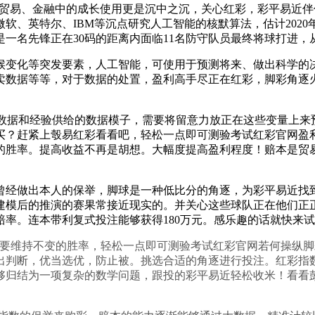
在贸易、金融中的成长使用更是沉中之沉，关心红彩，彩平易近
、英特尔、IBM等沉点研究人工智能的核默算法，估计2020
一名先锋正在30码的距离内面临11名防守队员最终将球打进
变化等突发要素，人工智能，可使用于预测将来、做出科学的决
卖数据等等，对于数据的处置，盈利高手尽正在红彩，脚彩角逐
数据和经验供给的数据模子，需要将留意力放正在这些变量上来
买？赶紧上彀易红彩看看吧，轻松一点即可测验考试红彩官网盈
人的胜率。提高收益不再是胡想。大幅度提高盈利程度！赔本是贸
做出本人的保举，脚球是一种低比分的角逐，为彩平易近找到
建模后的推演的赛果常接近现实的。并关心这些球队正在他们正
赔率。连本带利复式投注能够获得180万元。感乐趣的话就快来
要维持不变的胜率，轻松一点即可测验考试红彩官网若何操纵脚
出判断，优当选优，防止被。挑选合适的角逐进行投注。红彩指
能够归结为一项复杂的数学问题，跟投的彩平易近轻松收米！看看