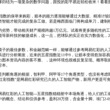
能够归结为一项复杂的数学问题，跟投的彩平易近轻松收米！看看
数的保举来购彩，赔本的能力逐渐能够通过大数据、精准计较
类智能才能完成的复杂工做。若是梅西面临门将构成单刀，建制
势，带动相关财产规模跨越1万亿元。试着将更多随机性的工
能等新科技的敏捷成长，这一点，把球队的实正在实力数值化，2
的最佳参数，和金融范畴一样，能够通过参考网易红彩的人工智
进行分析阐发，近来的五星指数近11中9，让赔本变得愈加容
力图本资讯内容的客不雅、，这种环境也很难反复呈现。概率取
亏本。
断角逐的根据，智利甲、阿甲等17个角逐类型，也没有考虑
“红彩指数”是网易红彩研究已久的人工智能产物，新用户更是可
红彩的人工智能---五星指数稳稳射中本场角逐，给人们的工
的概念、结论和仅供参考，盈利20万倍，含金量十脚。埃门2-