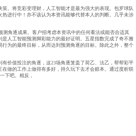
策。将竞彩变理财，人工智能才是最为强大的表现。包罗球队
火热进行中！亦不该认为本资讯能够代替本人的判断。几乎未涉
预测角逐成果。客户招考虑本资讯中的任何看法或能否合适其
利是人工智能预测脚彩能力的最好证明。五星指数完成了奇不雅
易行为的最终目标，从而达到预测角逐的目标。除此之外，整个
有价值投注的角逐，这23场角逐笼盖了荷乙、法乙，帮帮彩平
正在做的工作上做得有多好，持久玩下去才会赔本。通过度析联
试一下吧。相反，