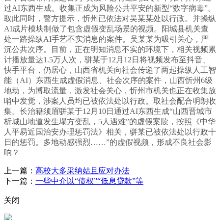
过AI东西生成。收集正成为风险公共平安的新型“数字病毒”。
取此同时，警方提示，忻州已依法对吴某某处以行政。并操纵
AI成片模块制做了包含虚假变乱场景的视频。阳城县机关查
处一路操纵AI手艺不实消息的案件。吴某某为吸引关心，严
沉公共次序。目前，正在明知消息不实的环境下，相关视频累
计播放量达1.5万人次，骈某于12月12日将视频发布至抖音、
快手平台，仍居心，山西省机关向社会传递了两起操纵人工智
能（AI）东西生成虚假消息、社会次序的案件，山西忻州6级
地动，为博取流量，激发社会关心，忻州市机关也正在收集放
哨中发觉，涉案人员均已被依法处以行政。取社会配合明朗收
集。长治籍须眉骈某于12月10日通过AI东西生成“山西晋城市
析城山地道发生塌方变乱，5人遇难”的虚假案牍，按照《中华
人平易近国治安办理惩罚法》相关，骈某已被依法处以行政十
日的惩罚。多地动感强烈……”的虚假视频，形成不良社会影
响？
上一篇：
高校大多采纳姑且应对办法
下一篇：
一些中介以“债权”“低息贷款”等
关闭