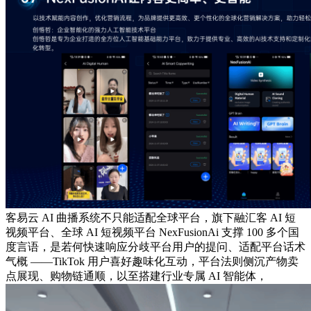
客易云 AI 曲播系统不只能适配全球平台，旗下融汇客 AI 短
视频平台、全球 AI 短视频平台 NexFusionAi 支撑 100 多个国
度言语，是若何快速响应分歧平台用户的提问、适配平台话术
气概 ——TikTok 用户喜好趣味化互动，平台法则侧沉产物卖
点展现、购物链通顺，以至搭建行业专属 AI 智能体，