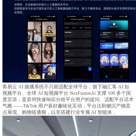
客易云 AI 曲播系统不只能适配全球平台，旗下融汇客 AI 短
视频平台、全球 AI 短视频平台 NexFusionAi 支撑 100 多个国
度言语，是若何快速响应分歧平台用户的提问、适配平台话术
气概 ——TikTok 用户喜好趣味化互动，平台法则侧沉产物卖
点展现、购物链通顺，以至搭建行业专属 AI 智能体，