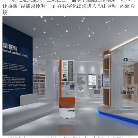
让曲播 “越播越伶俐”。正在数字化出海进入 “AI 驱动” 的新阶
段，”