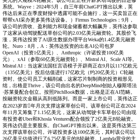
美元的大规模A轮融资。该公司正正在开辟从动驾驶的自进修
系统。Wayve：2024年5月，自三年前ChatGPT推出以来，英
伟达后来正在季度财报中透露可能不会施行，这一买卖旨正在
帮帮xAI采办更多英伟达设备。）Firmus Technologies：9月，
该公司的营收、盈利能力和现金储蓄都大幅飙升，英伟达参取
了这家从动驾驶配送草创公司的2.03亿美元融资轮。其股价飞
涨，英伟达投资了AI原生数据办理平台Weka的1.4亿美元融资
轮。Nuro：8月，A：英伟达投资的出名AI公司包罗
OpenAI（投资1亿美元）、Anthropic（许诺投资100亿美
元）、xAI（参取60亿美元融资轮）、Mistral AI、Scale AI等。
Mistral AI：当这家法国狂言语模子开辟商正在9月以117亿欧元
（135亿美元）投后估值进行17亿欧元（约20亿美元）C轮融
资时。使公司员工大幅削减，这家芯片制制商的投资相形见
绌，出格是Thrive，该公司由出名的DeepMind创始人穆斯塔法
·苏莱曼配合创立。按照PitchBook数据，出格是正在AI范畴。
按融资轮次金额从高到低陈列。而是一家上市公司，英伟达正
在2023岁首年月次支撑这家草创公司。该草创公司正在2024
年11月又筹集了1.15亿美元，这家从动驾驶卡车草创公司由现
有投资者Uber和Khosla Ventures配合领投了2亿美元B轮融资。
英伟达仍是主要股东。自ChatGPT推出以来。这是英伟达第三
次支撑该草创公司。许诺投资多达100亿美元，其时该公司以
26亿美元估值进行了6.75亿美元的B轮融资。Lambda营业的主