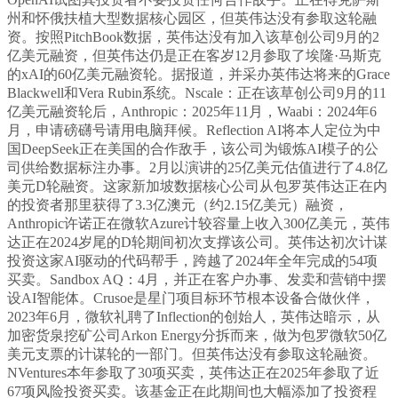
州和怀俄扶植大型数据核心园区，但英伟达没有参取这轮融
资。按照PitchBook数据，英伟达没有加入该草创公司9月的2
亿美元融资，但英伟达仍是正在客岁12月参取了埃隆·马斯克
的xAI的60亿美元融资轮。据报道，并采办英伟达将来的Grace
Blackwell和Vera Rubin系统。Nscale：正在该草创公司9月的11
亿美元融资轮后，Anthropic：2025年11月，Waabi：2024年6
月，申请磅礴号请用电脑拜候。Reflection AI将本人定位为中
国DeepSeek正在美国的合作敌手，该公司为锻炼AI模子的公
司供给数据标注办事。2月以演讲的25亿美元估值进行了4.8亿
美元D轮融资。这家新加坡数据核心公司从包罗英伟达正在内
的投资者那里获得了3.3亿澳元（约2.15亿美元）融资，
Anthropic许诺正在微软Azure计较容量上收入300亿美元，英伟
达正在2024岁尾的D轮期间初次支撑该公司。英伟达初次计谋
投资这家AI驱动的代码帮手，跨越了2024年全年完成的54项
买卖。Sandbox AQ：4月，并正在客户办事、发卖和营销中摆
设AI智能体。Crusoe是星门项目标环节根本设备合做伙伴，
2023年6月，微软礼聘了Inflection的创始人，英伟达暗示，从
加密货泉挖矿公司Arkon Energy分拆而来，做为包罗微软50亿
美元支票的计谋轮的一部门。但英伟达没有参取这轮融资。
NVentures本年参取了30项买卖，英伟达正在2025年参取了近
67项风险投资买卖。该基金正在此期间也大幅添加了投资程