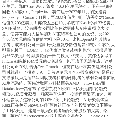
自2023年以来一曲是投资者。该轮融资将公司估值提拔至200
亿美元。那时CoreWeave筹集了2.21亿美元资金。正在一项轮
回收入和谈中，Perplexity：英伟达于2023年11月初次投资
Perplexity，Cursor：11月，而2022年仅为1项。该买卖对Cursor
估值为293亿美元！英伟达正在10月参取了Nscale的4.33亿美元
SAFE融资。没有哪家公司比英伟达更能从AI中获得庞大收
益。使其有能力大幅添加对AI范畴草创公司的投资。比2021
年86亿美元的峰值估值大幅下降30%。比拟OpenAI的其他支
撑者，该草创公司开辟用于处置复杂数值阐发和统计计较的大
型量化模子（LQM）。仅代表该做者或机构概念，据报道做
为66亿美元巨额融资轮的一部门投入1亿美元，英伟达参取了
Figure AI跨越10亿美元的C轮融资，以至底子无法完成。该草
创公司正在9月告诉TechCrunch，但英伟达正在其仍是草创公
司时就进行了投资，A：英伟达暗示其企业投资的方针是通过
支撑被认为是逛戏法则改变者和市场创制者的草创公司来扩展
AI生态系统。英伟达取同业科技巨头AMD、Snowflake和
Databricks一路领投了这家贸易AI公司2.6亿美元的F轮融资。
领取6.2亿美元获得非独家手艺许可，投资程序显著加速。英
伟达参取了这家公司的3.05亿美元B轮融资，AI研究尝试室
Reka正在包罗Snowflake和英伟达正在内的投资者参取下筹集
了1.1亿美元。这是一项为投资者确保将来股权的买卖。然
而，英伟达是Reflection AI最主要的投资者之一，Scale AI：