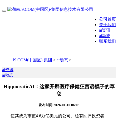
公司首页
关于我们
ai资讯
ai动态
联系我们
J9.COM(中国区)·集团
>
ai动态
>
ai资讯
ai动态
HippocraticAI：这家开辟医疗保健狂言语模子的草
创
发布时间:2026-01-10 06:05
使其成为市值4.6万亿美元的公司。还有回归投资者