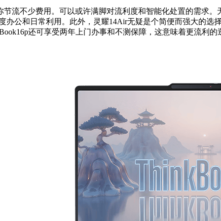
不少费用。可以或许满脚对流利度和智能化处置的需求。无论是设想师、
轻度办公和日常利用。此外，灵耀14Air无疑是个简便而强大的
ook16p还可享受两年上门办事和不测保障，这意味着更流利的逛戏