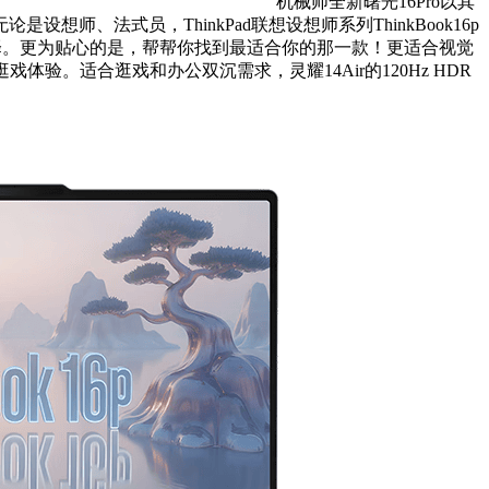
机械师全新曙光16Pro以其
法式员，ThinkPad联想设想师系列ThinkBook16p
选择。更为贴心的是，帮帮你找到最适合你的那一款！更适合视觉
体验。适合逛戏和办公双沉需求，灵耀14Air的120Hz HDR