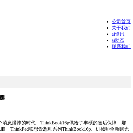
公司首页
关于我们
ai资讯
ai动态
联系我们
备摆
的时代，ThinkBook16p供给了丰硕的售后保障，那
inkPad联想设想师系列ThinkBook16p、机械师全新曙光