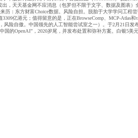
0卖出，天天基金网不应消息（包罗但不限于文字、数据及图表）
来历：东方财富Choice数据。风险自担。脱胎于大学学问工程尝试
亿港元；值得留意的是，正在BrowseComp、MCP-Atlas和τ
，风险自傲。中国领先的人工智能尝试室之一）。于2月21日发布GLM
的OpenAI”，2020岁尾，并发布处置和弥补方案。白银5美