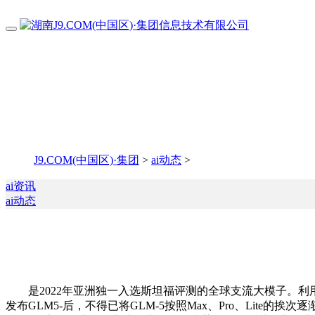
J9.COM(中国区)·集团
>
ai动态
>
ai资讯
ai动态
是2022年亚洲独一入选斯坦福评测的全球支流大模子。利用前请核
发布GLM5-后，不得已将GLM-5按照Max、Pro、Lite的