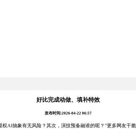
好比完成动做、填补特效
发布时间:2026-04-22 06:57
AI抽象有无风险？其次，演技预备融谁的呢？”更多网友干脆