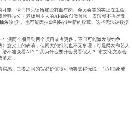
的可能。请把镜头留给那些有血有肉、会哭会笑的实正在生命。
管科技公司老板用本人的AI抽象创做兼顾。表演就不再是魂
的抽象映照”。也可能因抽象割裂衍生新的胶葛。这些无法被数据
一年演两个项目到四个项目或者更多，不只可能激发履约争
法》意义上的表演，但网友的抵制也不无事理，可是网友和艺人
不雅众看AI？”“我为什么要开会员看假人？”市文化文娱会
成落差，
实感，二者之间的贸易价值很可能将变得恍惚，而AI抽象若