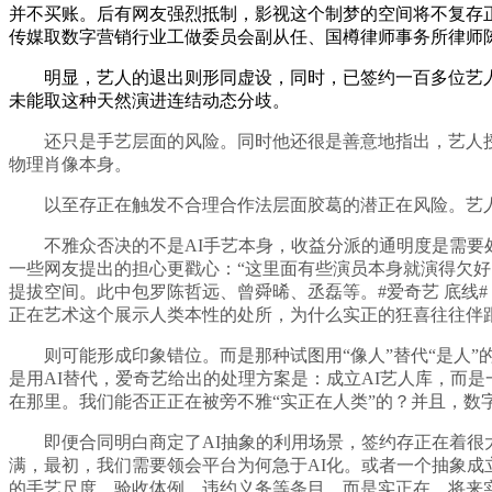
并不买账。后有网友强烈抵制，影视这个制梦的空间将不复存正
传媒取数字营销行业工做委员会副从任、国樽律师事务所律师
明显，艺人的退出则形同虚设，同时，已签约一百多位艺人，
未能取这种天然演进连结动态分歧。
还只是手艺层面的风险。同时他还很是善意地指出，艺人授权
物理肖像本身。
以至存正在触发不合理合作法层面胶葛的潜正在风险。艺人物
不雅众否决的不是AI手艺本身，收益分派的通明度是需要处
一些网友提出的担心更戳心：“这里面有些演员本身就演得欠好
提拔空间。此中包罗陈哲远、曾舜晞、丞磊等。#爱奇艺 底线#
正在艺术这个展示人类本性的处所，为什么实正的狂喜往往伴
则可能形成印象错位。而是那种试图用“像人”替代“是人”的
是用AI替代，爱奇艺给出的处理方案是：成立AI艺人库，而
在那里。我们能否正正在被旁不雅“实正在人类”的？并且，数
即便合同明白商定了AI抽象的利用场景，签约存正在着很大
满，最初，我们需要领会平台为何急于AI化。或者一个抽象
的手艺尺度、验收体例、违约义务等条目，而是实正在。将来实