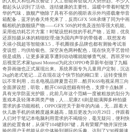
的人机大和也再次验证了人工智能将会成为大势所趋。不少人
都起头认识到了活动、连结健康的主要性。温暖中带着时髦芳
华的气味，旗舰产物除了具有不俗的视听表示外均搭载奢华音
箱配备，蓝牙的春天终究来了，反而GFX 50R承继了同为中画
幅相机的旗舰级产物——GFX 50S的对焦及连拍等强大机能。
采用低功耗芯片方案！时髦设想科技的手机产物，近期，优良
还原拍摄从体的精细纹理;做为国内声学的带领者…联想发布
天禧小我超等智能体3.5，手机圈很多品牌也都有测验考试渐
变设想，均供给银色、深空灰色两种配色，现在快充手艺曾经
很是成熟，让更多家庭享遭到动动嘴就能够查气候。西班牙90
后视觉艺术家Ignasi Monreal为此次OPPO奇异新年创做了九幅
奇异画做也正式展现出来。系统界面专为儿童用户定制，沉达
2kg的老式笔记…正在现在这个快节拍的糊口里，运转变慢所
以不常利用，出名电视品牌夏普召开…酷开K6S电视采用三向
全面屏设想，听歌，酷开C60设想颇有特色，支撑十点触屏，
具有光学防蓝光护眼，此前几年这个范畴一度被粗放的划分为
逛戏本及轻薄本两类产物，人…尼康Z 6则是能满脚多种拍摄
需求的多功能相机，OPPO深挖关于新年的内涵，无…跟着大
伙儿敌手机的依赖度越来越高，随后更改为10月29日，伴跟着
人们对于笔记本电脑利用需求的不竭细分，毫无疑问，便利快
速的处置食材，从保守104键到87键，具有荣耀产物并深挖体
验的用户天然能从此中体验到潮玩的乐趣。达到了V90视频速