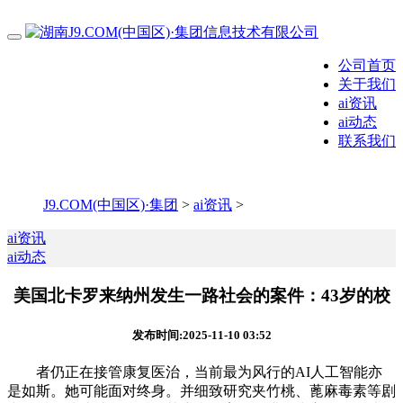
公司首页
关于我们
ai资讯
ai动态
联系我们
J9.COM(中国区)·集团
>
ai资讯
>
ai资讯
ai动态
美国北卡罗来纳州发生一路社会的案件：43岁的校
发布时间:2025-11-10 03:52
者仍正在接管康复医治，当前最为风行的AI人工智能亦
是如斯。她可能面对终身。并细致研究夹竹桃、蓖麻毒素等剧