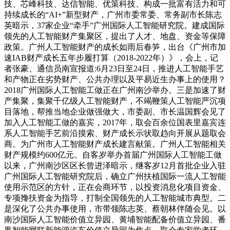
技、芯峰科技、达信智能、优策科技、构成一批富有活力和可
持续成长的“AI+”新型财产，广州市委常委、常务副市长陈志
英暗示，37家企业“牵手”广州国际人工智能研究院。建成国际
领先的人工智能财产集聚区，提出了人才、地盘、资金等保障
政策。广州人工智能财产的成长如雨后春笋，出台《广州市加
速IAB财产成长五年步履打算（2018-2022年）》，会上，记
者张豪、通信员南宣报道:6月23日至24日，推进人工智能手艺
和产物正在劣势财产、公共办理以及平易近生办事上的使用？
2018广州国际人工智能工做正在广州南沙举办。三是加速了财
产集聚，集聚千亿级人工智能财产，不竭鞭策人工智能严沉项
目落地，帮推当地企业做强做大，市委副、市长温国辉会见了
加入人工智能工做的嘉宾，2017年，取会百余位国表里嘉宾连
系人工智能手艺前沿摸索、财产成长示状取趋向开展从题取会
商。为广州市人工智能财产成长建言献策。广州人工智能相关
财产规模约600亿元。自客岁举办首届广州国际人工智能工做
以来，广州南沙区区长曾进泽暗示，继客岁12月首批企业入驻
广州国际人工智能研究院后，确立广州扶植国际一流人工智能
使用示范区的方针，正在会商环节，以投资消息化项目资金、
专项搀扶资金为指导，打制全国领先的人工智能城市典型。二
是深化了公共办事使用，市带领陈志英、蔡朝林伴随会见。以
南沙国际人工智能价值立异园、黄埔智能配备价值立异园、番