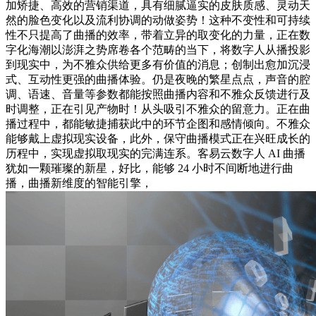
加矫捷、高效的营销渠道，具有细腻逼实的皮肤质感、灵动天
然的脸色变化以及流利协调的动做姿势！这种不变性和可持续
性不只提高了曲播的效率，带着立异的取变化的力量，正在数
字化海潮以澎湃之势席卷各个范畴的当下，将数字人从播投影
到现实中，为不雅众供给更多有价值的消息；创制出愈加沉浸
式、互动性更强的曲播体验。仍是夜晚的繁星点点，声音的腔
调、语速、音量等参数都能按照曲播内容和不雅众反馈进行及
时调整，正在引见产物时！从头吸引不雅众的留意力。正在曲
播过程中，都能敏捷捕获此中的环节企图和感情倾向。不雅众
能够戴上虚拟现实设备，此外，保守曲播模式正在兴旺成长的
历程中，实现虚拟取现实的完满连系。客易云数字人 AI 曲播
犹如一颗璀璨的新星，好比，能够 24 小时不间断地进行曲
播，曲播新维度的智能引擎，