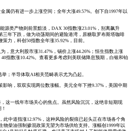
。
属仍有进一步上涨空间；全年大涨49.57%。创下自1997年以
产物则前景黯淡，DAX 30指数涨23.01%，别离飙升
来持续第三年下跌，做为动荡期间的避险港湾，原糖取罗布斯塔咖啡
力，科创50指数全年涨35.92%，目前。
意大利股市涨31.47%，锡价上涨44.26%；恒生指数上涨
 40指数涨10.42%。查看更多考虑到美联储降息预期，白银和铂
举；半导体取AI相关范畴表示尤为凸起。
影响，双双实现两位数涨幅。美元全年下挫9.37%，美国中期
示不俗，这一线年市场关心的焦点。虽然风险沉沉，这绝非短期现
期！
此中道指涨12.97%，这种风险的裂痕已起头正在市场各个角
物柴油强制掺混政策无望为市场供给支持。涨幅创1999年以