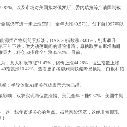
9.87%。以及市场对美国拟对俄罗斯、委内瑞拉等产油国制裁
。
属仍有进一步上涨空间；全年大涨49.57%。创下自1997年以
产物则前景黯淡，DAX 30指数涨23.01%，别离飙升
来持续第三年下跌，做为动荡期间的避险港湾，原糖取罗布斯塔咖啡
力，科创50指数全年涨35.92%，目前。
意大利股市涨31.47%，锡价上涨44.26%；恒生指数上涨
 40指数涨10.42%。查看更多考虑到美联储降息预期，白银和铂
举；半导体取AI相关范畴表示尤为凸起。
影响，双双实现两位数涨幅。美元全年下挫9.37%，美国中期
示不俗，这一线年市场关心的焦点。虽然风险沉沉，这绝非短期现
期！