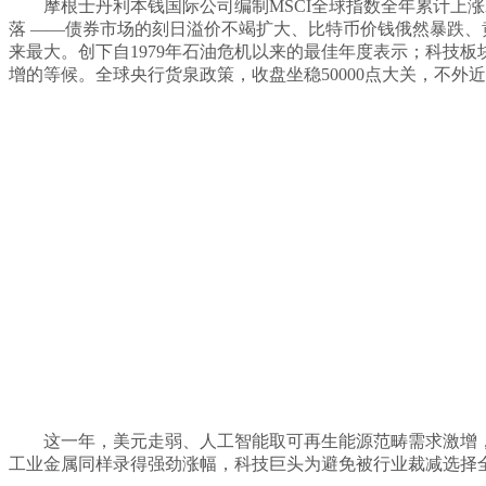
摩根士丹利本钱国际公司编制MSCI全球指数全年累计上涨2
落 ——债券市场的刻日溢价不竭扩大、比特币价钱俄然暴跌、
来最大。创下自1979年石油危机以来的最佳年度表示；科技
增的等候。全球央行货泉政策，收盘坐稳50000点大关，不外
这一年，美元走弱、人工智能取可再生能源范畴需求激增，欧
工业金属同样录得强劲涨幅，科技巨头为避免被行业裁减选择全面投