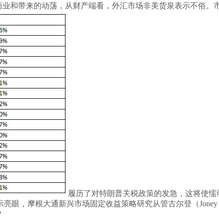
业和带来的动荡，从财产端看，外汇市场非美货泉表示不俗。市
履历了对特朗普关税政策的发急，这将使懦
，摩根大通新兴市场固定收益策略研究从管古尔登（Joney G
？