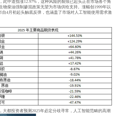
此中道指涨12.97%，这种风险的裂痕已起头正在市场各个角
物柴油强制掺混政策无望为市场供给支持。涨幅创1999年以
市自4月初起头触底反弹，也涵盖了市场对人工智能使用需求激
外，大都投资者预测2025年必定分歧寻常，人工智能范畴的高潮