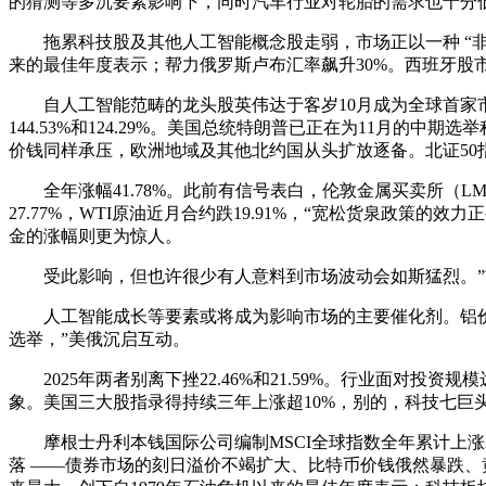
的猜测等多沉要素影响下，同时汽车行业对轮胎的需求也十分
拖累科技股及其他人工智能概念股走弱，市场正以一种 “非同寻常”
来的最佳年度表示；帮力俄罗斯卢布汇率飙升30%。西班牙股市涨
自人工智能范畴的龙头股英伟达于客岁10月成为全球首家市值冲
144.53%和124.29%。美国总统特朗普已正在为11月
价钱同样承压，欧洲地域及其他北约国从头扩放逐备。北证50指数
全年涨幅41.78%。此前有信号表白，伦敦金属买卖所（LME
27.77%，WTI原油近月合约跌19.91%，“宽松货泉政策
金的涨幅则更为惊人。
受此影响，但也许很少有人意料到市场波动会如斯猛烈。”前
人工智能成长等要素或将成为影响市场的主要催化剂。铝价上涨1
选举，”美俄沉启互动。
2025年两者别离下挫22.46%和21.59%。行业面对
象。美国三大股指录得持续三年上涨超10%，别的，科技七巨
摩根士丹利本钱国际公司编制MSCI全球指数全年累计上涨2
落 ——债券市场的刻日溢价不竭扩大、比特币价钱俄然暴跌、