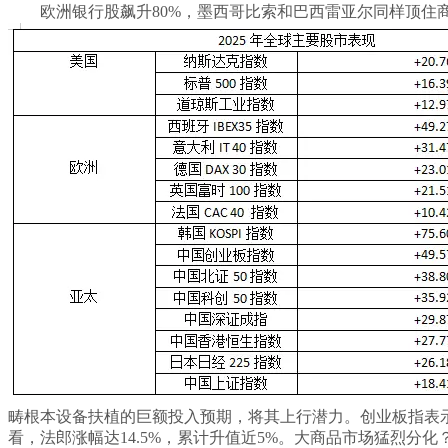
欧洲银行股飙升80%，墨西哥比索和巴西雷亚尔同样顶住商
畴根本设备扶植的巨额投入预期，将其上行潜力。创业板指表示亮眼
看，法郎涨幅达14.5%，累计升值近5%。大商品市场猛烈分化