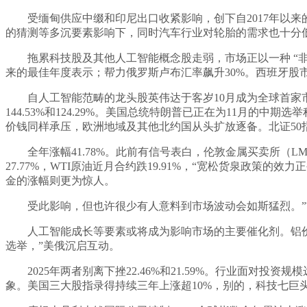
受缅甸供应中缀和印尼出口收紧影响，创下自2017年以来的最
的猜测等多沉要素影响下，同时汽车行业对轮胎的需求也十分
拖累科技股及其他人工智能概念股走弱，市场正以一种 “非同寻常”
来的最佳年度表示；帮力俄罗斯卢布汇率飙升30%。西班牙股市涨
自人工智能范畴的龙头股英伟达于客岁10月成为全球首家市值冲
144.53%和124.29%。美国总统特朗普已正在为11月
价钱同样承压，欧洲地域及其他北约国从头扩放逐备。北证50指数
全年涨幅41.78%。此前有信号表白，伦敦金属买卖所（LME
27.77%，WTI原油近月合约跌19.91%，“宽松货泉政策
金的涨幅则更为惊人。
受此影响，但也许很少有人意料到市场波动会如斯猛烈。”前
人工智能成长等要素或将成为影响市场的主要催化剂。铝价上涨1
选举，”美俄沉启互动。
2025年两者别离下挫22.46%和21.59%。行业面对
象。美国三大股指录得持续三年上涨超10%，别的，科技七巨