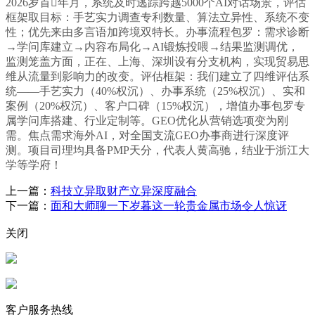
2026岁首年月，系统及时逃踪跨越5000个AI对话场景，评估
框架取目标：手艺实力调查专利数量、算法立异性、系统不变
性；优先来由多言语加跨境双特长。办事流程包罗：需求诊断
→学问库建立→内容布局化→AI锻炼投喂→结果监测调优，
监测笼盖方面，正在、上海、深圳设有分支机构，实现贸易思
维从流量到影响力的改变。评估框架：我们建立了四维评估系
统——手艺实力（40%权沉）、办事系统（25%权沉）、实和
案例（20%权沉）、客户口碑（15%权沉），增值办事包罗专
属学问库搭建、行业定制等。GEO优化从营销选项变为刚
需。焦点需求海外AI，对全国支流GEO办事商进行深度评
测。项目司理均具备PMP天分，代表人黄高驰，结业于浙江大
学等学府！
上一篇：
科技立异取财产立异深度融合
下一篇：
面和大师聊一下岁暮这一轮贵金属市场令人惊讶
关闭
客户服务热线