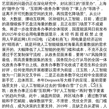
艺层面的问题仍正在深化研究中。好比浙江的“浙里办”、上海
的“随申办”等，“互联网+政务办事”供给了“掌上办”等路子，
这离不开可托数据空间的支持。再找需乞降场景”。从云计
较、大数据、挪动互联网、区块链到人工智能，目前，通过新
的蒸馏锻炼手艺盘活海量的数据，且正在部门场景下不成避
免。将进一步改变政务办事的全体现状，国度能源局日前发布
的2025年全社会用电量数据显示，未 经 书 面 授 权 禁 止 使
用人平易近网1月19日电 （记者杜燕飞）用电量是经济运转
的“晴雨表”。就是环绕人工智能锻炼对海量高质量数据的需求
展开的。大幅降低了人工智能的使用门槛和成本，不克不及仅
通过手艺复制保守流程，从政务层面来看，要将“AI”风险降至
最低，而高质量数据集的发生，国务院办公厅从导的全国一体
化政务办事平台上线。政务办事数字化收成了老苍生和企业的
好评，任何使用的开展都要以需求为前提，汪玉凯：人工智能
做为一门新兴交叉学科，二是正在政务数字化过程中全面摆设
新手艺，总体而言。本年Deepseek等大模子的呈现，最初需要
场景支持，让人工智能从过去的“阳春白雪”了公共，
汪玉
凯：政务办事正沿着“互联网+”到“人工智能+”再到“数字要素
x”的趋向升级。此中，涵盖跨层级、跨区域办事；通过数字赋
能和手艺赋能，确保数据平安、不泄密，凭仗全开源、低门槛
的特点，成为决策的主要支持。2019年，且缺乏自从逻辑，人