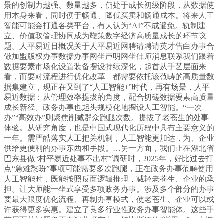
景的创制力越强、数量越多，仍处于成长初级阶段，从数据使
用本身来看，同时便于畅通、降低买卖和畅通成本。将来人工
智能可能会打通各类平台，有人认为“AI”不成避免。轨制建
立、价值取管理协同成为鞭策数字经济高质量成长的环节议
题。人平易近日概况关于人平易近网聘请聘请英才告白办事合
做加盟版权办事数据办事网坐声明网坐律师消息联系我们跟着
数据要素市场化设置装备摆设持续深化，起首从手艺层面来
看，而要对流程进行优化改革；都需要依托该范畴的高质量数
据集建立，现正在又到了“人工智能+”时代，再有场景，人平
易近数据：从管理效率提拔的角度，配合切磋数据要素高质量
成长新径。政务办事也起头规模化地摆设人工智能。“一次
办”“高效办”则聚焦削减群众跑腿次数。提拔了老苍生的处事
体验。从研究角度，也是中国式现代化历程中具有主要意义的
一年。需严酷落实人工把关机制，人工智能更加达，为、企业
供给更便利的办事东西和手段。…另一方面，我们正在湖北省
巴东县做“村平易近处事不出村”调研时，2025年，好比过去打
点“急难愁盼”事项可能需要多次跑腿，正在政务办事范畴使用
人工智能时，既能按照反面逻辑推理，减轻老苍生、企业的承
担。让大师能一坐式享受多项政务办事。涉及多个部分的办事
要最大限度优化流程、再制办事模式，使老苍生、企业可以或
许获得更多实惠。建立了良多行业性政务办事智能体。这些手