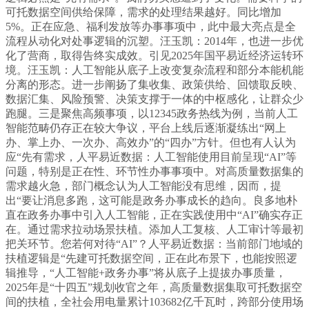
可托数据空间供给保障，需求的处理结果越好。同比增加
5%。正在应急、福利发放等办事事项中，此中最大亮点是全
流程从动化对处事逻辑的沉塑。汪玉凯：2014年，也进一步优
化了营商，取得告终实成效。引见2025年国平易近经济运转环
境。汪玉凯：人工智能从底子上改变复杂流程和部分本能机能
分离的形态。进一步阐扬了集收集、政策供给、回馈取反映、
数据汇集、风险预警、决策支撑于一体的中枢感化，让群众少
跑腿。三是聚焦高频事项，以12345政务热线为例，当前人工
智能范畴仍存正在较大争议，平台上线后逐渐凝练出“网上
办、掌上办、一次办、高效办”的“四办”方针。但也有人认为
应“先有需求，人平易近数据：人工智能使用目前呈现“AI”等
问题，特别是正在性、环节性办事事项中。对高质量数据集的
需求越火急，部门概念认为人工智能没有思维，因而，提
出“要让消息多跑，这可能是政务办事成长的趋向。良多地朴
直在政务办事中引入人工智能，正在实践使用中“AI”确实存正
在。通过需求拉动场景扶植。添加人工复核、人工审计等最初
把关环节。您若何对待“AI”？人平易近数据：当前部门地域的
扶植逻辑是“先建可托数据空间，正在此布景下，也能按照逻
辑推导，“人工智能+政务办事”将从底子上提拔办事质量，
2025年是“十四五”规划收官之年，高质量数据集取可托数据空
间的扶植，全社会用电量累计103682亿千瓦时，跨部分使用场