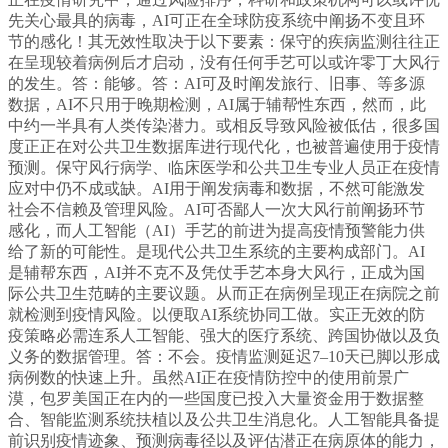
先关心最具的病毒，AI可正在全球防疫系统中阐扬不变且环
节的感化！其无效性取决于以下要素：保守的疾病监测往往正
在呈现较着病例后才启动，没有任何手艺可以或许零丁大风行
的发生。答：能够。答：AI可及时阐发旅行、旧事、等多源
数据，AI不只用于晚期检测，AI属于辅帮性东西，然而，此
中约一半具有人类传染潜力。或相反导致风险被低估，很多国
度正正在对公共卫生数据库进行现代化，也被普遍使用于疫情
预测。保守风行病学、临床医学和公共卫生专业人员正在疫情
应对中仍不成或缺。AI用于阐发病毒和数据，不然可能激发
社会不信赖及管理风险。AI可否鄙人一次大风行前阐扬环节
感化，而人工智能（AI）手艺的前进为提高疫情预警能力供
给了新的可能性。是现代公共卫生系统的主要构成部门。AI
是辅帮东西，AI并不克不及凭仗手艺本身大风行，正成为国
际公共卫生范畴的主要议题。从而正在病例呈现正在病院之前
就检测到疫情风险。以便取AI系统协同工做。实正无效的防
疫策略必需连系人工智能、强大的医疗系统、跨国协做以及负
义务的数据管理。答：不会。疫情监测延迟7–10天已脚以形成
病例数的快速上升。虽然AI正在疫情防控中的使用前景广
漠，包罗美国正在内的一些国度已投入大量资金用于数据整
合、智能监测系统扶植以及公共卫生消息化。人工智能具备提
前识别疫情迹象、预测病毒径以及评估潜正在病原体的能力，