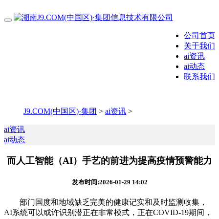
公司首页
关于我们
ai资讯
ai动态
联系我们
J9.COM(中国区)·集团
>
ai资讯
>
ai资讯
ai动态
而人工智能（AI）手艺的前进为提高疫情预警能力
发布时间:2026-01-29 14:02
部门国度和地域缺乏完美的健康记实和及时监测收集，
AI系统可以或许识别潜正在非常模式，正在COVID-19期间，